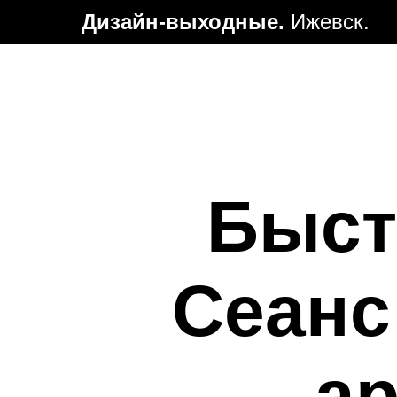
Дизайн-выходные.
Ижевск.
Быст
Сеанс
ар