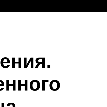
ения.
енного
на.