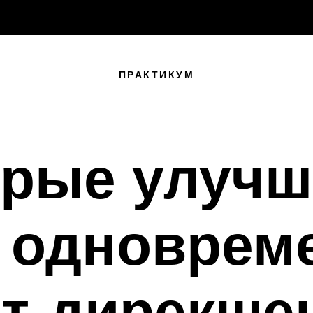
ПРАКТИКУМ
рые улучш
 одноврем
т-дирекше