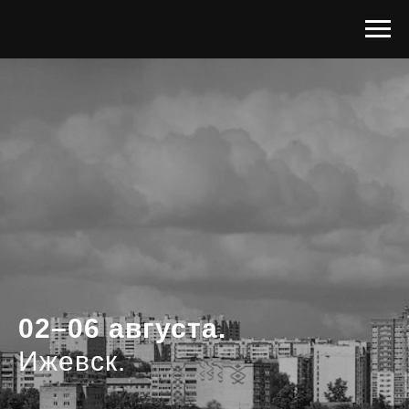
02–06 августа.
Ижевск.