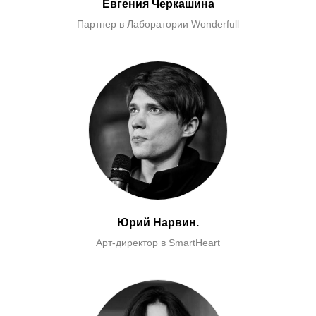
Евгения Черкашина
Партнер в Лаборатории Wonderfull
Юрий Нарвин.
Арт-директор в SmartHeart