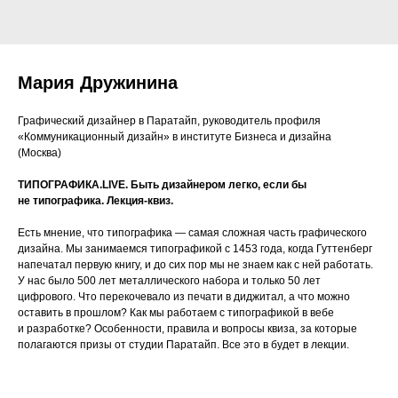
Мария Дружинина
Графический дизайнер в Паратайп, руководитель профиля
«Коммуникационный дизайн» в институте Бизнеса и дизайна
(Москва)
ТИПОГРАФИКА.LIVE. Быть дизайнером легко, если бы
не типографика. Лекция-квиз.
Есть мнение, что типографика — самая сложная часть графического
дизайна. Мы занимаемся типографикой с 1453 года, когда Гуттенберг
напечатал первую книгу, и до сих пор мы не знаем как с ней работать.
У нас было 500 лет металлического набора и только 50 лет
цифрового. Что перекочевало из печати в диджитал, а что можно
оставить в прошлом? Как мы работаем с типографикой в вебе
и разработке? Особенности, правила и вопросы квиза, за которые
полагаются призы от студии Паратайп. Все это в будет в лекции.