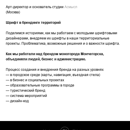
Арт-директор и основатель студии
Асмысл
(Москва)
Шрифт в брендинге территорий
Поделимся историями, как мы работаем с молодыми шрифтовыми
дизайнерами, внедряем их шрифты в наши территориальные
проекты. Проблематика, возможные решения и о важности шрифта.
Как мы работали над брендом моногорода Мончегорска,
объединяли людей, бизнес и администрацию.
Процесс создания и внедрения бренда на разных уровнях
— в городское среде (карты, навигация, въездная стела)
— в бизнес и социальных проектах
— образовательные программы в городе
— туристический бренд
— система мероприятий
— дизайн-код