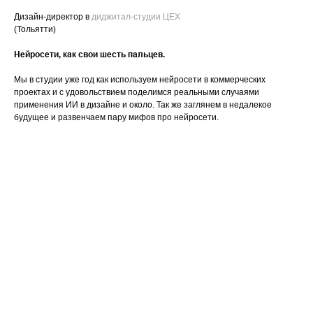
Дизайн-директор в
диджитал-студии ЦЕХ
(Тольятти)
Нейросети, как свои шесть пальцев.
Мы в студии уже год как используем нейросети в коммерческих
проектах и с удовольствием поделимся реальными случаями
применения ИИ в дизайне и около. Так же заглянем в недалекое
будущее и развенчаем пару мифов про нейросети.